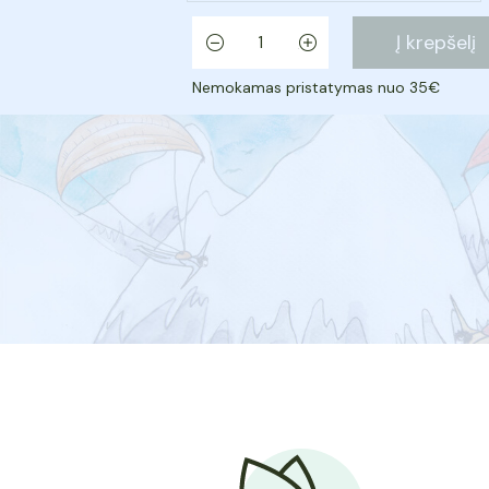
produkto
kiekis:
Į krepšelį
Pieniška
-
+
karamelė
Nemokamas pristatymas nuo 35€
su
Himalajų
druska