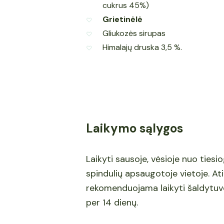
cukrus 45%)
Grietinėlė
Gliukozės sirupas
Himalajų druska 3,5 %.
Laikymo sąlygos
Laikyti sausoje, vėsioje nuo tiesio
spindulių apsaugotoje vietoje. At
rekomenduojama laikyti šaldytuve
per 14 dienų.