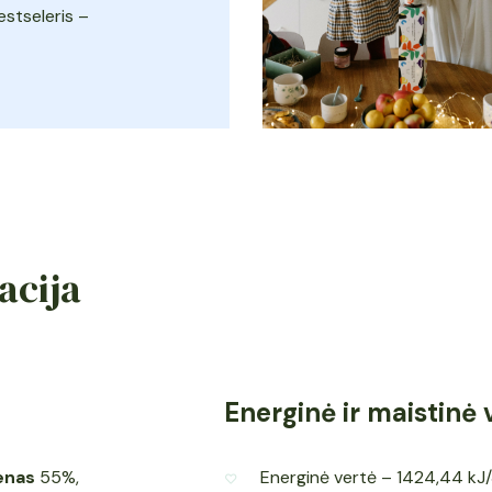
estseleris –
acija
Energinė ir maistinė 
enas
55%,
Energinė vertė – 1424,44 kJ/