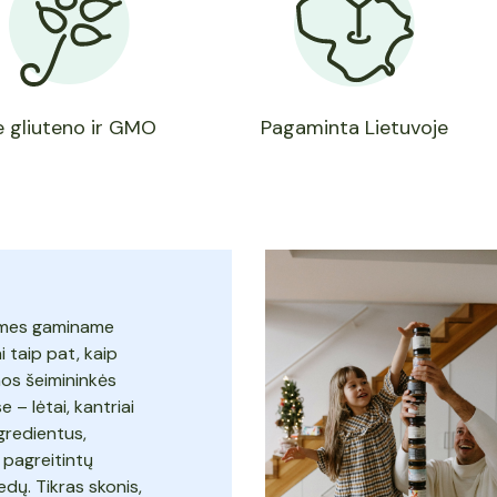
e gliuteno ir GMO
Pagaminta Lietuvoje
r mes gaminame
 taip pat, kaip
mos šeimininkės
– lėtai, kantriai
ngredientus,
 pagreitintų
edų. Tikras skonis,