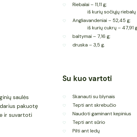
Riebalai – 11,11 g;
iš kurių sočiųjų riebalų
Angliavandeniai – 52,45 g;
iš kurių cukrų – 47,91 g
baltymai – 7,16 g;
druska – 3,5 g.
Su kuo vartoti
Skanauti su blynais
ginių saulės
Tepti ant skrebučio
idarius pakuotę
Naudoti gaminant kepinius
 ir suvartoti
Tepti ant sūrio
Pilti ant ledų