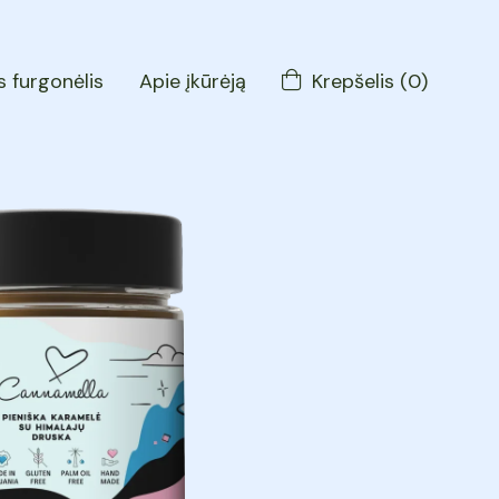
 furgonėlis
Apie įkūrėją
Krepšelis
(
0
)