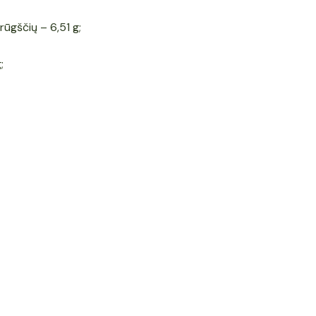
 rūgščių – 6,51 g;
;