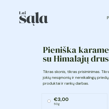
P
Pieniška karame
su Himalajų dru
Tikras skonis, tikras prisiminimas. Tikr
jokių nesąmonių ir nereikalingų priedų
produktai ir rankų darbas.
€
3,00
50g