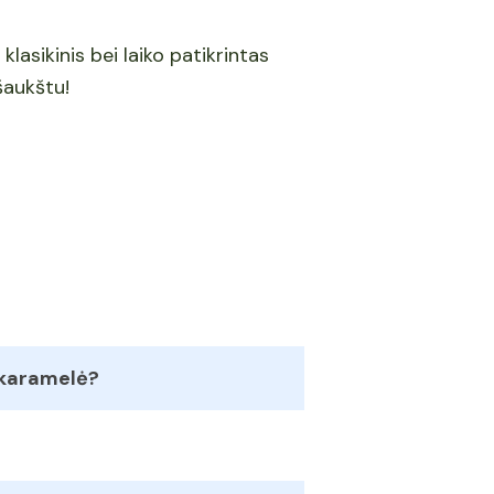
klasikinis bei laiko patikrintas
šaukštu!
 karamelė?