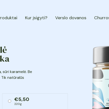
roduktai
Kur įsigyti?
Verslo dovanos
Churros
lė
ska
a, sūri karamelė. Be
. Tik natūralūs
€
5,50
220g