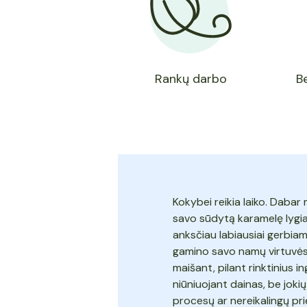
Rankų darbo
B
Kokybei reikia laiko. Daba
savo sūdytą karamelę lygiai
anksčiau labiausiai gerbia
gamino savo namų virtuvėse 
maišant, pilant rinktinius i
niūniuojant dainas, be jokių
procesų ar nereikalingų pri