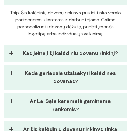
Taip. Šis kalėdinių dovanų rinkinys puikiai tinka verslo
partneriams, klientams ir darbuotojams. Galime
personalizuoti dovanų dėžutę, pridėti įmonės
logotipą arba individualų sveikinimą.
Kas įeina į šį kalėdinių dovanų rinkinį?
Kada geriausia užsisakyti kalėdines
dovanas?
Ar Lai Sąla karamelė gaminama
rankomis?
Ar šis kalėdinių dovanų rinkinys tinka