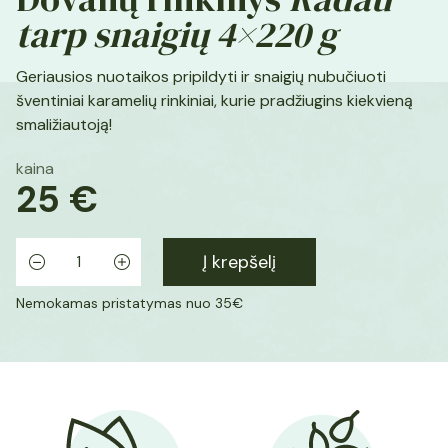
tarp snaigių 4×220 g
Geriausios nuotaikos pripildyti ir snaigių nubučiuoti
šventiniai karamelių rinkiniai, kurie pradžiugins kiekvieną
smaližiautoją!
kaina
25 €
produkto
kiekis:
Į krepšelį
Dovanų
-
+
rinkinys
Nemokamas pristatymas nuo 35€
Radau
tarp
snaigių
4x220
g