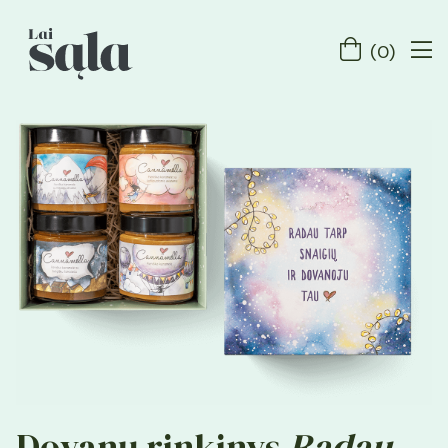
(
0
)
Dovanų rinkinys
Radau