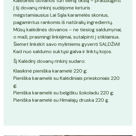
Kalėdinės dovanos turi vieną tikslą – pradžiuginti.
Į šį dovanų rinkinį sudėjome keturis
mėgstamiausius Lai Sąla karamelės skonius,
pagamintus rankomis iš natūralių ingredientų.
Mūsų kalėdinės dovanos – ne tiesiog saldumynai,
o maži, prasmingi linkėjimai, sutalpinti į stiklainius.
Šiemet linkėkit savo mylimiems gyventi SALDŽIAI!
Kad nuo saldumo suktųsi galva ir linktų kojos.
Šį Kalėdinį dovanų rinkinį sudaro:
Klasikinė pieniška karamelė 220 g;
Pieniška karamelė su Kalėdiniais prieskoniais
220
g;
Pieniška karamelė su belgišku šokoladu 220 g;
Pieniška karamelė su Himalajų druska 220 g.