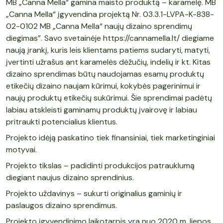
MB „Canna Mella“ gamina maisto produktą – karamelę. MB
„Canna Mella“ įgyvendina projektą Nr. 03.3.1-LVPA-K-838-
02-0102 MB „Canna Mella“ naujų dizaino sprendimų
diegimas”. Savo svetainėje https://cannamella.lt/ diegiame
naują įrankį, kuris leis klientams patiems sudaryti, matyti,
įvertinti užrašus ant karamelės dėžučių, indelių ir kt. Kitas
dizaino sprendimas būtų naudojamas esamų produktų
etikečių dizaino naujam kūrimui, kokybės pagerinimui ir
naujų produktų etikečių sukūrimui. Šie sprendimai padėtų
labiau atskleisti gaminamų produktų įvairovę ir labiau
pritraukti potencialius klientus.
Projekto idėją paskatino tiek finansiniai, tiek marketinginiai
motyvai.
Projekto tikslas – padidinti produkcijos patrauklumą
diegiant naujus dizaino sprendinius.
Projekto uždavinys – sukurti originalius gaminių ir
paslaugos dizaino sprendimus.
Projekto įgyvendinimo laikotarpis yra nuo 2020 m. liepos