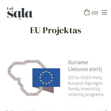
(
0
)
EU Projektas